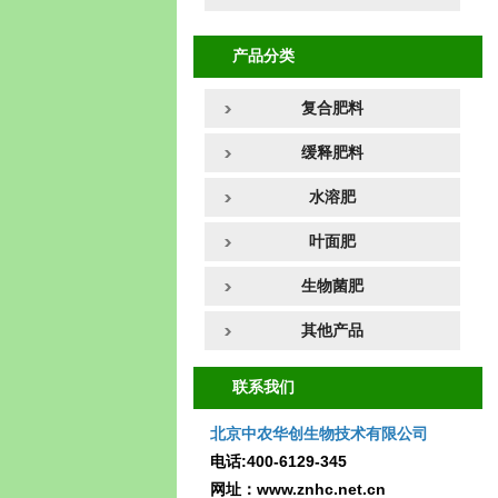
产品分类
复合肥料
缓释肥料
水溶肥
叶面肥
生物菌肥
其他产品
联系我们
北京中农华创生物技术有限公司
电话:400-6129-345
网址：www.znhc.net.cn