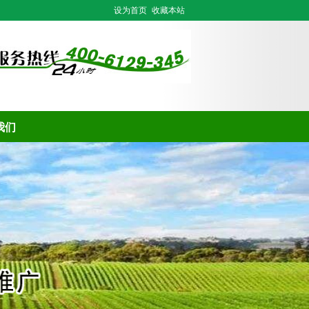
设为首页
收藏本站
我们