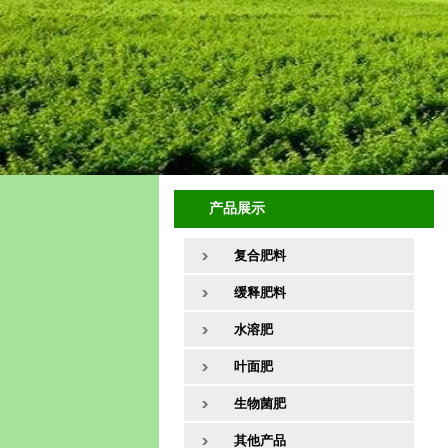
产品展示
复合肥料
缓释肥料
水溶肥
叶面肥
生物菌肥
其他产品