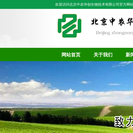
欢迎访问北京中农华创生物技术有限公司官方网
网站首页
关于我们
新